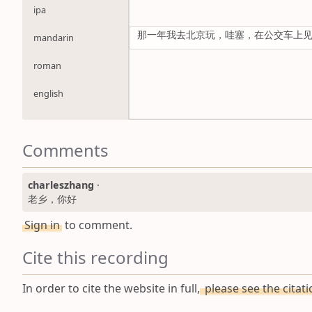
ipa
那一年我去北京玩，哇塞，在公交车上
mandarin
roman
english
Comments
charleszhang
·
老乡，你好
Sign in
to comment.
Cite this recording
In order to cite the website in full,
please see the citat