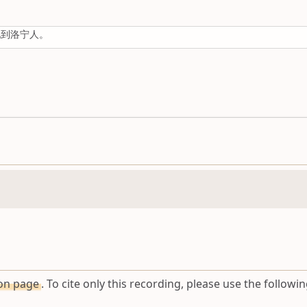
见到洛宁人。
ion page
. To cite only this recording, please use the followin